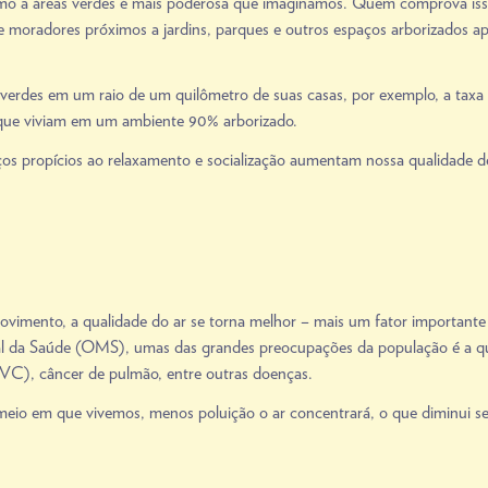
imo a áreas verdes é mais poderosa que imaginamos. Quem comprova iss
ue moradores
próximos a jardins, parques e outros espaços arborizados 
erdes em um raio de um quilômetro de suas casas, por exemplo, a taxa d
 que viviam em um ambiente 90% arborizado.
os propícios ao relaxamento e socialização aumentam nossa qualidade de 
imento, a qualidade do ar se torna melhor – mais um fator importante
l da Saúde (OMS), umas das grandes preocupações da população é a qu
(AVC), câncer de pulmão, entre outras doenças.
eio em que vivemos, menos poluição o ar concentrará, o que diminui se