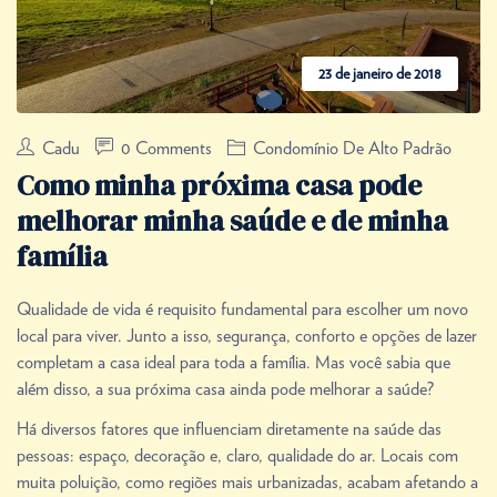
23 de janeiro de 2018
Cadu
0 Comments
Condomínio De Alto Padrão
Como minha próxima casa pode
melhorar minha saúde e de minha
família
Qualidade de vida é requisito fundamental para escolher um novo
local para viver. Junto a isso, segurança, conforto e opções de lazer
completam a casa ideal para toda a família. Mas você sabia que
além disso, a sua próxima casa ainda pode melhorar a saúde?
Há diversos fatores que influenciam diretamente na saúde das
pessoas: espaço, decoração e, claro, qualidade do ar. Locais com
muita poluição, como regiões mais urbanizadas, acabam afetando a