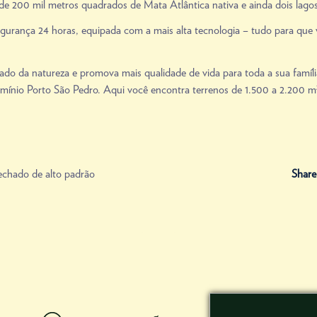
e 200 mil metros quadrados de Mata Atlântica nativa e ainda dois lagos
gurança 24 horas, equipada com a mais alta tecnologia – tudo para que vo
do da natureza e promova mais qualidade de vida para toda a sua famíl
nio Porto São Pedro. Aqui você encontra terrenos de 1.500 a 2.200 m²
echado de alto padrão
Share
uxo: 6 materiais que não
5 tipos de piso p