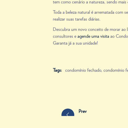
tem como cenário a natureza, sendo mais d
Toda a beleza natural é arrematada com se
realizar suas tarefas diárias.
Descubra um novo conceito de morar ao la
consultores e
agende uma visita
ao Condomí
Garanta já a sua unidade!
Tags:
condomínio fechado
,
condomínio f
Prev
Acabamentos para casa de l
podem faltar