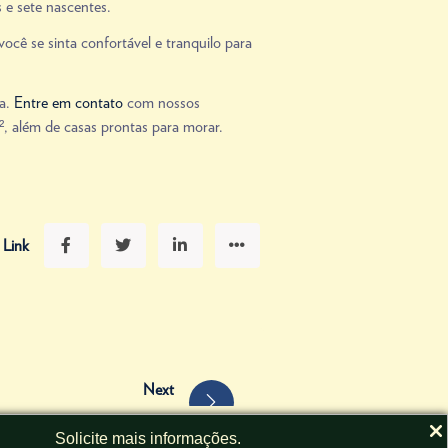
 e sete nascentes.
cê se sinta confortável e tranquilo para
ia.
Entre em contato
com nossos
, além de casas prontas para morar.
 Link
Next
ara uma casa de luxo perfeita
Solicite mais
informações.