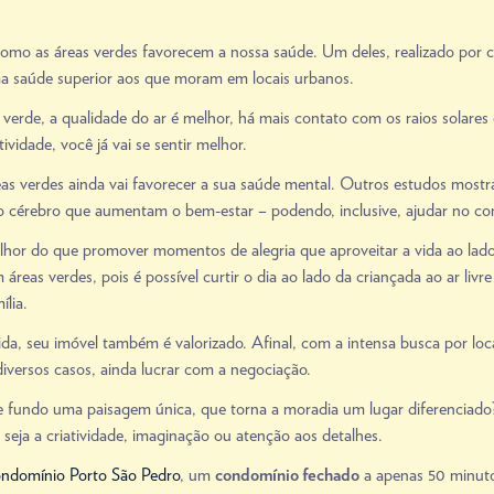
o as áreas verdes favorecem a nossa saúde. Um deles, realizado por cie
a saúde superior aos que moram em locais urbanos.
rde, a qualidade do ar é melhor, há mais contato com os raios solares e
tividade, você já vai se sentir melhor.
s verdes ainda vai favorecer a sua saúde mental. Outros estudos mos
no cérebro que aumentam o bem-estar – podendo, inclusive, ajudar no co
hor do que promover momentos de alegria que aproveitar a vida ao lad
eas verdes, pois é possível curtir o dia ao lado da criançada ao ar livre
ília.
a, seu imóvel também é valorizado. Afinal, com a intensa busca por locai
diversos casos, ainda lucrar com a negociação.
 fundo uma paisagem única, que torna a moradia um lugar diferenciado? E
 seja a criatividade, imaginação ou atenção aos detalhes.
ndomínio Porto São Pedro
, um
a apenas 50 minutos
condomínio fechado