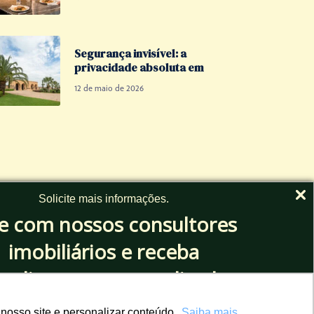
Segurança invisível: a
privacidade absoluta em
12 de maio de 2026
Solicite mais
informações.
le com nossos consultores
imobiliários e r eceba
e em um dos empreendimentos de alto padrão mais exclusivos da
endimento personalizado
.
nosso site e personalizar conteúdo.
Saiba mais