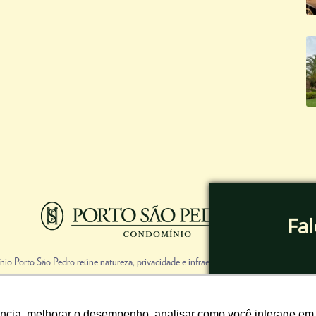
Fa
io Porto São Pedro reúne natureza, privacidade e infraestrutura completa de club
at
região.
Sua Casa de Campo te espera aqui!
ência, melhorar o desempenho, analisar como você interage em 