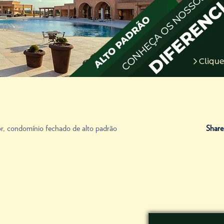
r
,
condomínio fechado de alto padrão
Share
rar um terreno de alto
Saiba com