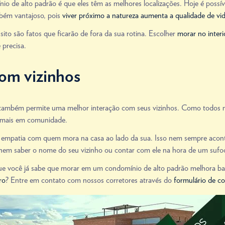
 de alto padrão é que eles têm as melhores localizações. Hoje é possí
bém vantajoso, pois
viver próximo a natureza aumenta a qualidade de vi
sito são fatos que ficarão de fora da sua rotina. Escolher
morar no interi
 precisa.
om vizinhos
também permite uma melhor interação com seus vizinhos. Como todos 
 mais em comunidade.
 e empatia com quem mora na casa ao lado da sua. Isso nem sempre aco
 nem saber o nome do seu vizinho ou contar com ele na hora de um sufo
e você já sabe que morar em um condomínio de alto padrão melhora bast
ro
? Entre em contato com nossos corretores através do
formulário de c