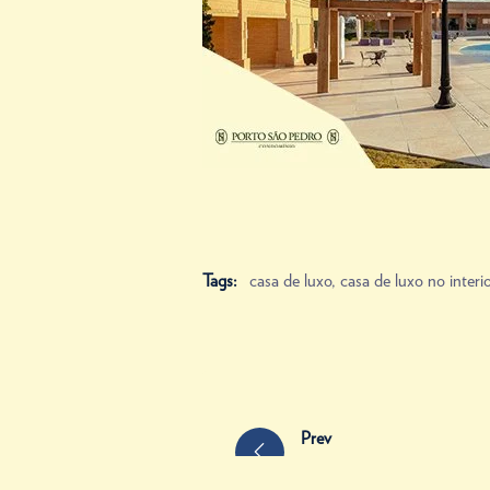
Tags:
casa de luxo
,
casa de luxo no interio
Prev
Quais as vantagens em comp