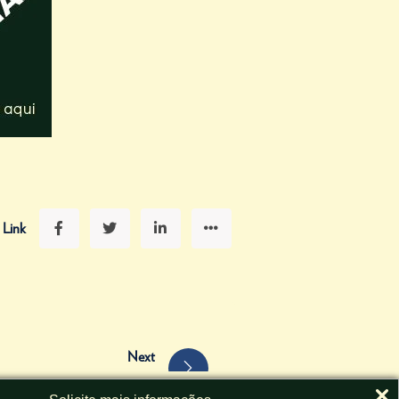
 Link
Next
o decorar uma casa de luxo