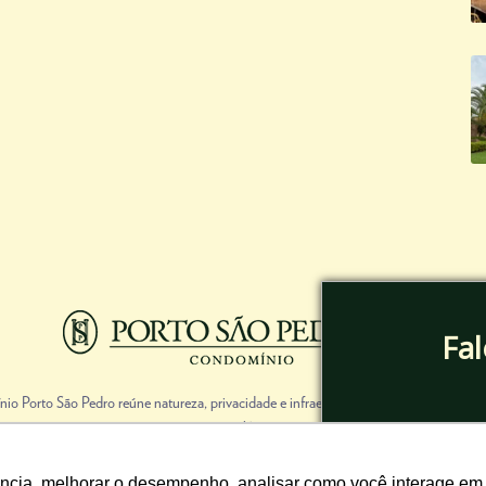
Fa
io Porto São Pedro reúne natureza, privacidade e infraestrutura completa de club
at
região.
Sua Casa de Campo te espera aqui!
ência, melhorar o desempenho, analisar como você interage em 