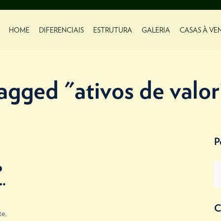
HOME
DIFERENCIAIS
ESTRUTURA
GALERIA
CASAS À VE
agged "ativos de valo
P
o
É
C
te,