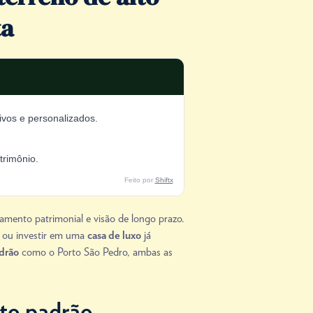
ta
ivos e personalizados.
trimônio.
Feito por
Shiftx
amento patrimonial e visão de longo prazo.
l ou investir em uma
já
casa de luxo
como o Porto São Pedro, ambas as
drão
lto padrão