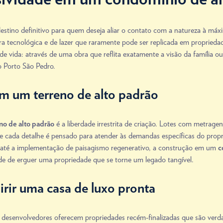
destino definitivo para quem deseja aliar o contato com a natureza à m
a tecnológica e de lazer que raramente pode ser replicada em propriedade
 de vida: através de uma obra que reflita exatamente a visão da família 
o Porto São Pedro.
em um terreno de alto padrão
é a liberdade irrestrita de criação. Lotes com metrag
no de alto padrão
de cada detalhe é pensado para atender às demandas específicas do propr
o até a implementação de paisagismo regenerativo, a construção em um
c
de de erguer uma propriedade que se torne um legado tangível.
rir uma casa de luxo pronta
 desenvolvedores oferecem propriedades recém-finalizadas que são verdad